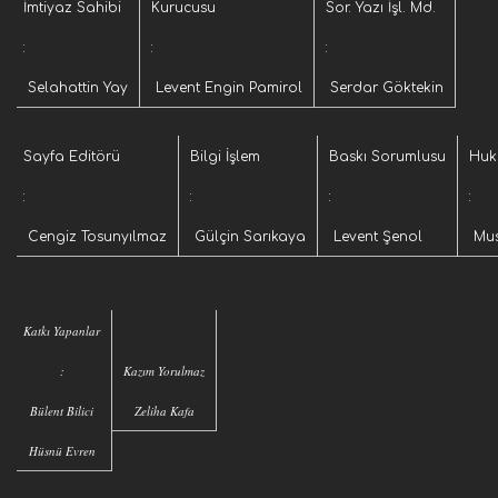
İmtiyaz Sahibi
Kurucusu
Sor. Yazı İşl. Md.
:
:
:
Selahattin Yay
Levent Engin Pamirol
Serdar Göktekin
Sayfa Editörü
Bilgi İşlem
Baskı Sorumlusu
Huk
:
:
:
:
Cengiz Tosunyılmaz
Gülçin Sarıkaya
Levent Şenol
Mus
Katkı Yapanlar
:
Kazım Yorulmaz
Bülent Bilici
Zeliha Kafa
Hüsnü Evren