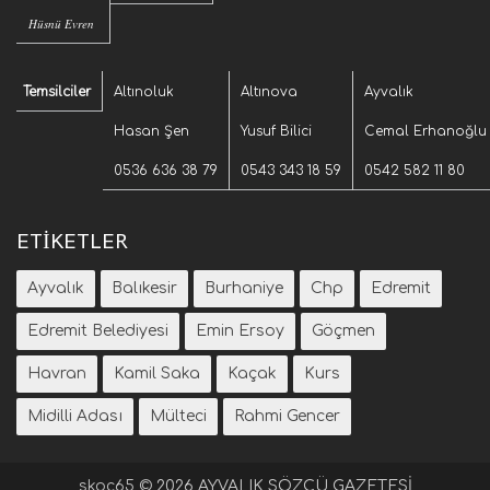
Hüsnü Evren
Temsilciler
Altınoluk
Altınova
Ayvalık
Hasan Şen
Yusuf Bilici
Cemal Erhanoğlu
0536 636 38 79
0543 343 18 59
0542 582 11 80
ETIKETLER
Ayvalık
Balıkesir
Burhaniye
Chp
Edremit
Edremit Belediyesi
Emin Ersoy
Göçmen
Havran
Kamil Saka
Kaçak
Kurs
Midilli Adası
Mülteci
Rahmi Gencer
skoc65
©
2026 AYVALIK SÖZCÜ GAZETESİ