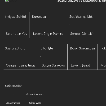
Sözcü Gazete ve Matbaacılık Turiz
İmtiyaz Sahibi
Kurucusu
Sor. Yazı İşl. Md.
:
:
:
Selahattin Yay
Levent Engin Pamirol
Serdar Göktekin
Sayfa Editörü
Bilgi İşlem
Baskı Sorumlusu
Huk
:
:
:
:
Cengiz Tosunyılmaz
Gülçin Sarıkaya
Levent Şenol
Mus
Katkı Yapanlar
:
Kazım Yorulmaz
Bülent Bilici
Zeliha Kafa