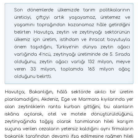
Son dönemlerde ülkemizde tarım politikalarının
üreticiyi, çiftçiyi artık yaşayamaz, üretemez ve
yaşamını toprağından kazanamaz hâle getirdiğini
belirten Havutça, zeytin ve zeytinyağı sektörünün
ülkemiz için üretim, istihdam ve ihracat boyutuyla
önem taşıdığını, Türkiye’nin dünya zeytin ağacı
varlığında 4’ncü, zeytinyağı üretiminde de 5. Sırada
olduğunu, zeytin ağacı varlığı 132 milyon, meyve
veren 33 milyon, toplamda 165 milyon ağaç
olduğunu belirtti.
Havutça; Bakanlığın, hâlâ sektörde akılcı bir üretim
planlamadığını, Akdeniz, Ege ve Marmara kıyılarında yer
alan zeytinliklerin ranta kurban gittiğini, bu alanların
iskâna açılarak, otel ve motele dönüştürüldüğünü,
zeytinyağında tağşiş olarak tanımlanan hileli karışım
suçuna verilen cezaların yetersiz kaldığını aynı firmaların
bakanlık tarafından devamlı ifşa edilmesine rağmen hileli