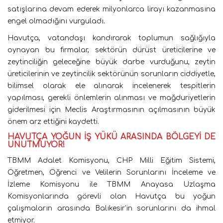
satışlarına devam ederek milyonlarca lirayı kazanmasına
engel olmadığını vurguladı.
Havutça, vatandaşı kandırarak toplumun sağlığıyla
oynayan bu firmalar, sektörün dürüst üreticilerine ve
zeytinciliğin geleceğine büyük darbe vurduğunu, zeytin
üreticilerinin ve zeytincilik sektörünün sorunların ciddiyetle,
bilimsel olarak ele alınarak incelenerek tespitlerin
yapılması, gerekli önlemlerin alınması ve mağduriyetlerin
giderilmesi için Meclis Araştırmasının açılmasının büyük
önem arz ettiğini kaydetti.
HAVUTÇA YOĞUN İŞ YÜKÜ ARASINDA BÖLGEYİ DE
UNUTMUYOR!
TBMM Adalet Komisyonu, CHP Milli Eğitim Sistemi,
Öğretmen, Öğrenci ve Velilerin Sorunlarını İnceleme ve
İzleme Komisyonu ile TBMM Anayasa Uzlaşma
Komisyonlarında görevli olan Havutça bu yoğun
çalışmaların arasında Balıkesir’in sorunlarını da ihmal
etmiyor.