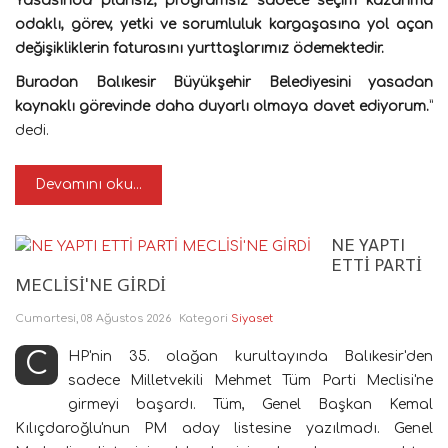
Yasasında plansız, programsız sadece seçim kazanma
odaklı, görev, yetki ve sorumluluk kargaşasına yol açan
değişikliklerin faturasını yurttaşlarımız ödemektedir.
Buradan Balıkesir Büyükşehir Belediyesini yasadan
kaynaklı görevinde daha duyarlı olmaya davet ediyorum.
”
dedi.
Devamını oku...
NE YAPTI
ETTİ PARTİ
MECLİSİ'NE GİRDİ
Cumartesi, 08 Ağustos 2026
Kategori
Siyaset
CHP'nin 35. olağan kurultayında Balıkesir'den
sadece Milletvekili Mehmet Tüm Parti Meclisi'ne
girmeyi başardı. Tüm, Genel Başkan Kemal
Kılıçdaroğlu'nun PM aday listesine yazılmadı. Genel