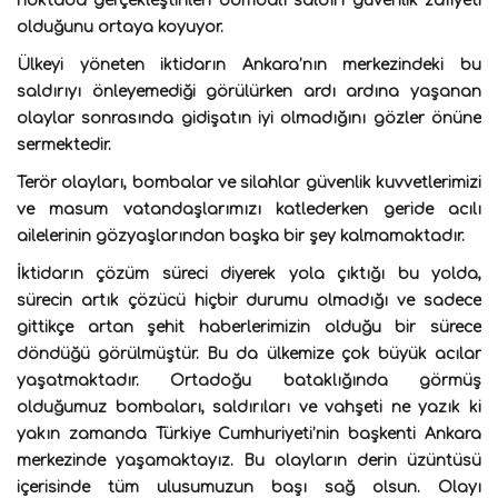
noktada gerçekleştirilen bombalı saldırı güvenlik zafiyeti
olduğunu ortaya koyuyor.
Ülkeyi yöneten iktidarın Ankara’nın merkezindeki bu
saldırıyı önleyemediği görülürken ardı ardına yaşanan
olaylar sonrasında gidişatın iyi olmadığını gözler önüne
sermektedir.
Terör olayları, bombalar ve silahlar güvenlik kuvvetlerimizi
ve masum vatandaşlarımızı katlederken geride acılı
ailelerinin gözyaşlarından başka bir şey kalmamaktadır.
İktidarın çözüm süreci diyerek yola çıktığı bu yolda,
sürecin artık çözücü hiçbir durumu olmadığı ve sadece
gittikçe artan şehit haberlerimizin olduğu bir sürece
döndüğü görülmüştür. Bu da ülkemize çok büyük acılar
yaşatmaktadır. Ortadoğu bataklığında görmüş
olduğumuz bombaları, saldırıları ve vahşeti ne yazık ki
yakın zamanda Türkiye Cumhuriyeti’nin başkenti Ankara
merkezinde yaşamaktayız. Bu olayların derin üzüntüsü
içerisinde tüm ulusumuzun başı sağ olsun. Olayı