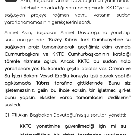
Akın, Başbakan Ahmet Davutoğlu’nun yanıtlaması
talebiyle hazırladığı soru önergesinde KKTC’ye su
sağlayan projeye rağmen yavru vatanın sudan
yararlanamamasının gerekçelerini sordu.
Ahmet Akın, Başbakan Ahmet Davutoğlu’na yönelttiği
soru önergesinde, “
Kuzey Kıbrıs Türk Cumhuriyetine su
sağlayan proje tamamlanarak geçtiğimiz ekim ayında
Cumhurbaşkanı ve KKTC Cumhurbaşkanının katıldığı
törenle hizmete açıldı. Ancak KKTC bu sudan hala
yararlanamıyor. Bu konuda çeşitli iddialar var. Orman ve
Su İşleri Bakanı Veysel Eroğlu konuyla ilgili olarak yaptığı
açıklamada ‘Kıbrıs tarafına gittiklerinde ‘Bunu siz
işletemezsiniz, gelin bu ihale edilsin, bir işletmeci şirket
bunu yapsın, eksikler varsa tamamlasın’ dediklerini
”
söyledi.
CHP’li Akın, Başbakan Davutoğlu’na şu soruları yöneltti;
KKTC yönetimine güvenilmediği için mi su