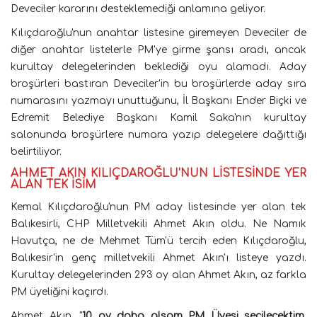
Deveciler kararını desteklemediği anlamına geliyor.
Kılıçdaroğlu'nun anahtar listesine giremeyen Deveciler de
diğer anahtar listelerle PM'ye girme şansı aradı, ancak
kurultay delegelerinden beklediği oyu alamadı. Aday
broşürleri bastıran Deveciler'in bu broşürlerde aday sıra
numarasını yazmayı unuttuğunu, İl Başkanı Ender Biçki ve
Edremit Belediye Başkanı Kamil Saka'nın kurultay
salonunda broşürlere numara yazıp delegelere dağıttığı
belirtiliyor.
AHMET AKIN KILIÇDAROĞLU'NUN LİSTESİNDE YER
ALAN TEK İSİM
Kemal Kılıçdaroğlu'nun PM aday listesinde yer alan tek
Balıkesirli, CHP Milletvekili Ahmet Akın oldu. Ne Namık
Havutça, ne de Mehmet Tüm'ü tercih eden Kılıçdaroğlu,
Balıkesir'in genç milletvekili Ahmet Akın'ı listeye yazdı.
Kurultay delegelerinden 293 oy alan Ahmet Akın, az farkla
PM üyeliğini kaçırdı.
Ahmet Akın, "
10 oy daha alsam PM Üyesi seçilecektim.