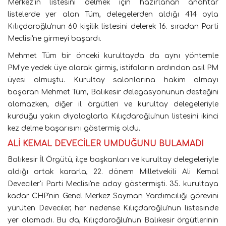
Merkez'in listesini delmek için hazırlanan anahtar
listelerde yer alan Tüm, delegelerden aldığı 414 oyla
Kılıçdaroğlu'nun 60 kişilik listesini delerek 16. sıradan Parti
Meclisi'ne girmeyi başardı.
Mehmet Tüm bir önceki kurultayda da aynı yöntemle
PM'ye yedek üye olarak girmiş, istifaların ardından asil PM
üyesi olmuştu. Kurultay salonlarına hakim olmayı
başaran Mehmet Tüm, Balıkesir delegasyonunun desteğini
alamazken, diğer il örgütleri ve kurultay delegeleriyle
kurduğu yakın diyaloglarla Kılıçdaroğlu'nun listesini ikinci
kez delme başarısını göstermiş oldu.
ALİ KEMAL DEVECİLER UMDUĞUNU BULAMADI
Balıkesir İl Örgütü, ilçe başkanları ve kurultay delegeleriyle
aldığı ortak kararla, 22. dönem Milletvekili Ali Kemal
Deveciler'i Parti Meclisi'ne aday göstermişti. 35. kurultaya
kadar CHP'nin Genel Merkez Sayman Yardımcılığı görevini
yürüten Deveciler, her nedense Kılıçdaroğlu'nun listesinde
yer alamadı. Bu da, Kılıçdaroğlu'nun Balıkesir örgütlerinin