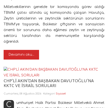
Milletvekillerinin genelde bir komisyonda görev aldığı
TBMM çatısı altında üç komisyonda çalışan Havutça,
Zeytin üreticilerinin ve zeytincilik sektörünün sorunlarını
TBMM’ye taşıyarak, Balıkesir çiftçisinin ve sanayicisin
önemli bir sorununa daha eğilmesi zeytin ve zeytinyağı
sektörü tarafından da memnuniyetle karşılandığı
öğrenildi.
Devamını oku...
CHP’Lİ AKIN’DAN BAŞBAKAN DAVUTOĞLU’NA
KKTC VE İSRAİL SORULARI
Cumartesi, 08 Ağustos 2026
Kategori
Siyaset
Cumhuriyet Halk Partisi Balıkesir Milletvekili Ahmet