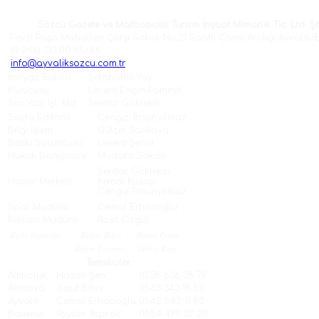
Sözcü Gazete ve Matbaacılık Turizm İnşaat Mimarlık Tic. Ltd. Şti
Fevzi Paşa Mahallesi Çarşı Sokak No:21 Saatli Camii Aralığı Ayvalık/B
(0 266) 313 00 65/66
info@ayvaliksozcu.com.tr
İmtiyaz Sahibi
:
Selahattin Yay
Kurucusu
:
Levent Engin Pamirol
Sor. Yazı İşl. Md.
:
Serdar Göktekin
Sayfa Editörü
:
Cengiz Tosunyılmaz
Bilgi İşlem
:
Gülçin Sarıkaya
Baskı Sorumlusu
:
Levent Şenol
Hukuk Danışmanı
:
Mustafa Sakızlı
Serdar Göktekin
Haber Merkezi
:
Kemal Kasap
Cengiz Tosunyılmaz
Spor Müdürü
:
Cemal Erhanoğlu
Reklam Müdürü
:
Raşit Özgül
Katkı Yapanlar
:
Bülent Bilici
Hüsnü Evren
Kazım Yorulmaz
Zeliha Kafa
Temsilciler
Altınoluk
Hasan Şen
0536 636 38 79
Altınova
Yusuf Bilici
0543 343 18 59
Ayvalık
Cemal Erhanoğlu
0542 582 11 80
Balıkesir
Taylan Toprak
0554 479 32 25