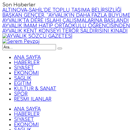
Son Haberler
ALTINOVA-SAHİL’DE TOPLU TAŞIMA BELİRSİZLİĞİ
BAŞKAN GENÇER, '’AYVALIK’IN DAHA FAZLA BÜYÜME
AYVALIK'TA DERE ISLAHI ÇALIŞMALARINA BAŞLANDI
AYVALIK İMAM HATİP ORTAOKULU ÖĞRENCİSİNDEN P
AYVALIK KENT KONSEYİ TERÖR SALDIRISINI KINADI
ANA SAYFA
HABERLER
SIYASET
EKONOMI
SAGLIK
EGITIM
KULTUR & SANAT
SPOR
RESMI ILANLAR
ANA SAYFA
HABERLER
SIYASET
EKONOMI