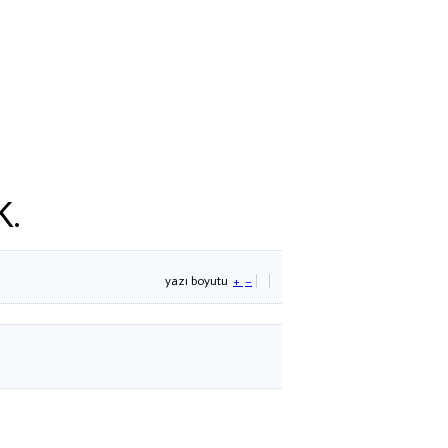
K.
yazı boyutu
+
–