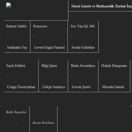
Sözcü Gazete ve Matbaacılık Turizm İnşa
İmtiyaz Sahibi
Kurucusu
Sor. Yazı İşl. Md.
:
:
:
Selahattin Yay
Levent Engin Pamirol
Serdar Göktekin
Sayfa Editörü
Bilgi İşlem
Baskı Sorumlusu
Hukuk Danışmanı
:
:
:
:
Cengiz Tosunyılmaz
Gülçin Sarıkaya
Levent Şenol
Mustafa Sakızlı
Katkı Yapanlar
:
Kazım Yorulmaz