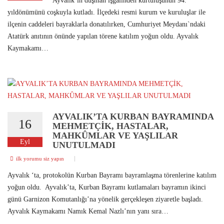
Ayvalık’ın düşman işgalinden kurtuluşunun 94.
yıldönümünü coşkuyla kutladı. İlçedeki resmi kurum ve kuruluşlar ile
ilçenin caddeleri bayraklarla donatılırken, Cumhuriyet Meydanı`ndaki
Atatürk anıtının önünde yapılan törene katılım yoğun oldu. Ayvalık
Kaymakamı…
AYVALIK’TA KURBAN BAYRAMINDA
16
MEHMETÇİK, HASTALAR,
MAHKÛMLAR VE YAŞLILAR
Eyl
UNUTULMADI
ilk yorumu siz yapın
Ayvalık ‘ta, protokolün Kurban Bayramı bayramlaşma törenlerine katılım
yoğun oldu. Ayvalık’ta, Kurban Bayramı kutlamaları bayramın ikinci
günü Garnizon Komutanlığı’na yönelik gerçekleşen ziyaretle başladı.
Ayvalık Kaymakamı Namık Kemal Nazlı’nın yanı sıra…