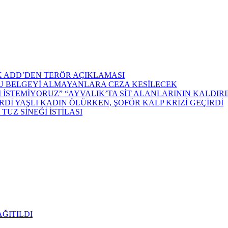
K ADD’DEN TERÖR AÇIKLAMASI
U BELGEYİ ALMAYANLARA CEZA KESİLECEK
“AYVALIK’TA SİT ALANLARININ KALDIR
YAŞLI KADIN ÖLÜRKEN, ŞOFÖR KALP KRİZİ GEÇİRDİ
TUZ SİNEĞİ İSTİLASI