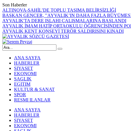
Son Haberler
ALTINOVA-SAHİL’DE TOPLU TAŞIMA BELİRSİZLİĞİ
BAŞKAN GENÇER, '’AYVALIK’IN DAHA FAZLA BÜYÜMESİ
AYVALIK'TA DERE ISLAHI ÇALIŞMALARINA BAŞLANDI
AYVALIK İMAM HATİP ORTAOKULU ÖĞRENCİSİNDEN POL
AYVALIK KENT KONSEYİ TERÖR SALDIRISINI KINADI
ANA SAYFA
HABERLER
SIYASET
EKONOMI
SAGLIK
EGITIM
KULTUR & SANAT
SPOR
RESMI ILANLAR
ANA SAYFA
HABERLER
SIYASET
EKONOMI
SAGLIK