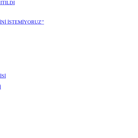
ITILDI
Nİ İSTEMİYORUZ’’
İ