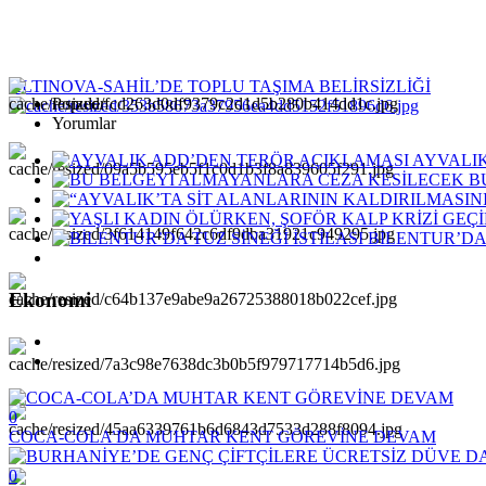
ALTINOVA-SAHİL’DE TOPLU TAŞIMA BELİRSİZLİĞİ
Populer
Yorumlar
AYVALI
B
BİLENTUR’DA 
Ekonomi
0
COCA-COLA’DA MUHTAR KENT GÖREVİNE DEVAM
0