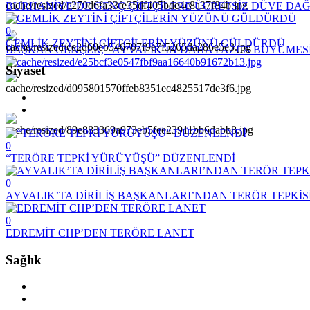
BURHANİYE’DE GENÇ ÇİFTÇİLERE ÜCRETSİZ DÜVE DAĞ
0
GEMLİK ZEYTİNİ ÇİFTÇİLERİN YÜZÜNÜ GÜLDÜRDÜ
BAŞKAN GENÇER, '’AYVALIK’IN DAHA FAZLA BÜYÜMESİ
Siyaset
0
“TERÖRE TEPKİ YÜRÜYÜŞÜ” DÜZENLENDİ
0
AYVALIK’TA DİRİLİŞ BAŞKANLARI’NDAN TERÖR TEPKİS
0
EDREMİT CHP’DEN TERÖRE LANET
Sağlık