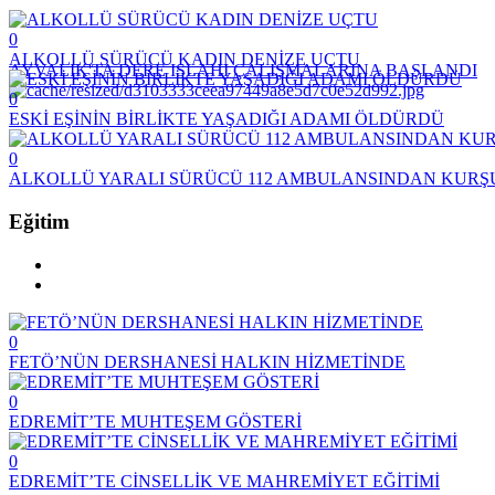
0
ALKOLLÜ SÜRÜCÜ KADIN DENİZE UÇTU
AYVALIK'TA DERE ISLAHI ÇALIŞMALARINA BAŞLANDI
0
ESKİ EŞİNİN BİRLİKTE YAŞADIĞI ADAMI ÖLDÜRDÜ
0
ALKOLLÜ YARALI SÜRÜCÜ 112 AMBULANSINDAN KURŞ
Eğitim
0
FETÖ’NÜN DERSHANESİ HALKIN HİZMETİNDE
0
EDREMİT’TE MUHTEŞEM GÖSTERİ
0
EDREMİT’TE CİNSELLİK VE MAHREMİYET EĞİTİMİ