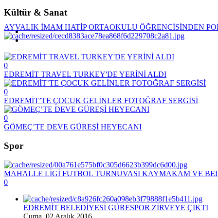
Kültür
& Sanat
AYVALIK İMAM HATİP ORTAOKULU ÖĞRENCİSİNDEN POL
0
EDREMİT TRAVEL TURKEY'DE YERİNİ ALDI
0
EDREMİT’TE ÇOCUK GELİNLER FOTOĞRAF SERGİSİ
0
GÖMEÇ’TE DEVE GÜREŞİ HEYECANI
Spor
MAHALLE LİGİ FUTBOL TURNUVASI KAYMAKAM VE BELE
0
EDREMİT BELEDİYESİ GÜRESPOR ZİRVEYE ÇIKTI
Cuma, 02 Aralık 2016