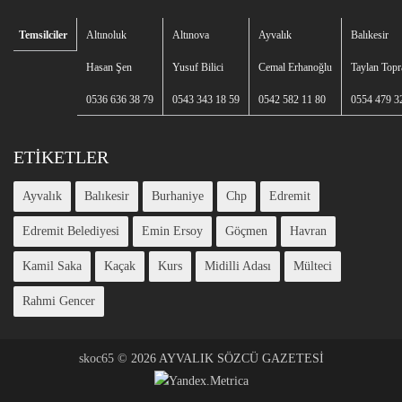
Temsilciler
Altınoluk
Altınova
Ayvalık
Balıkesir
Hasan Şen
Yusuf Bilici
Cemal Erhanoğlu
Taylan Topr
0536 636 38 79
0543 343 18 59
0542 582 11 80
0554 479 3
ETIKETLER
Ayvalık
Balıkesir
Burhaniye
Chp
Edremit
Edremit Belediyesi
Emin Ersoy
Göçmen
Havran
Kamil Saka
Kaçak
Kurs
Midilli Adası
Mülteci
Rahmi Gencer
skoc65
©
2026 AYVALIK SÖZCÜ GAZETESİ