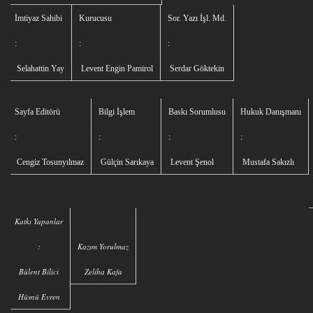
İmtiyaz Sahibi
Kurucusu
Sor. Yazı İşl. Md.
:
:
:
Selahattin Yay
Levent Engin Pamirol
Serdar Göktekin
Sayfa Editörü
Bilgi İşlem
Baskı Sorumlusu
Hukuk Danışmanı
:
:
:
:
Cengiz Tosunyılmaz
Gülçin Sarıkaya
Levent Şenol
Mustafa Sakızlı
Katkı Yapanlar
:
Kazım Yorulmaz
Bülent Bilici
Zeliha Kafa
Hüsnü Evren