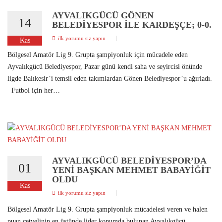
AYVALIKGÜCÜ GÖNEN
14
BELEDİYESPOR İLE KARDEŞÇE; 0-0.
ilk yorumu siz yapın
Kas
Bölgesel Amatör Lig 9. Grupta şampiyonluk için mücadele eden
Ayvalıkgücü Belediyespor, Pazar günü kendi saha ve seyircisi önünde
ligde Balıkesir’i temsil eden takımlardan Gönen Belediyespor’u ağırladı.
Futbol için her…
AYVALIKGÜCÜ BELEDİYESPOR’DA
01
YENİ BAŞKAN MEHMET BABAYİĞİT
OLDU
Kas
ilk yorumu siz yapın
Bölgesel Amatör Lig 9. Grupta şampiyonluk mücadelesi veren ve halen
puan cetvelinin en üstünde lider konumda bulunan Ayvalıkgücü