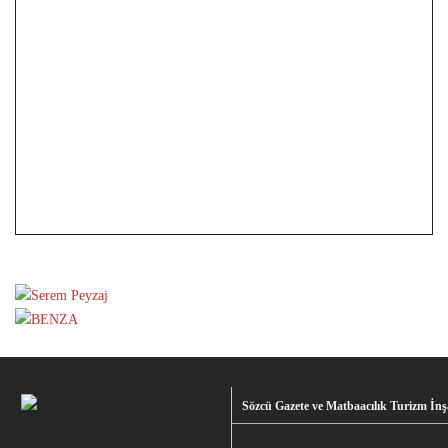
Sözcü Gazete ve Matbaacılık Turizm İnşa