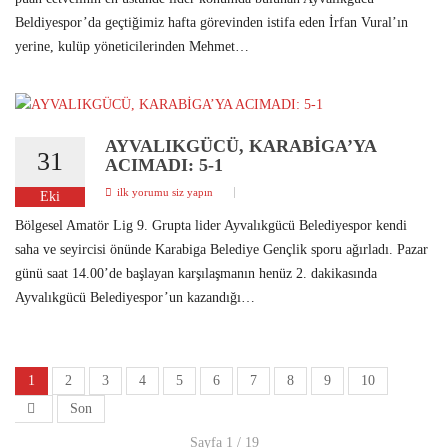
Beldiyespor’da geçtiğimiz hafta görevinden istifa eden İrfan Vural’ın
yerine, kulüp yöneticilerinden Mehmet…
AYVALIKGÜCÜ, KARABİGA’YA
31
ACIMADI: 5-1
ilk yorumu siz yapın
Eki
Bölgesel Amatör Lig 9. Grupta lider Ayvalıkgücü Belediyespor kendi
saha ve seyircisi önünde Karabiga Belediye Gençlik sporu ağırladı. Pazar
günü saat 14.00’de başlayan karşılaşmanın henüz 2. dakikasında
Ayvalıkgücü Belediyespor’un kazandığı…
1
2
3
4
5
6
7
8
9
10
Son
Sayfa 1 / 19