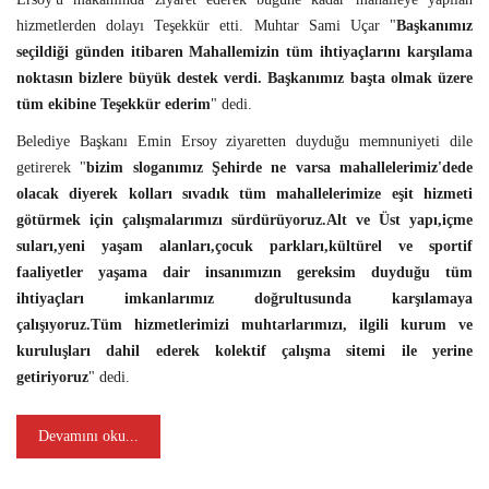
hizmetlerden dolayı Teşekkür etti. Muhtar Sami Uçar "
Başkanımız
seçildiği günden itibaren Mahallemizin tüm ihtiyaçlarını karşılama
noktasın bizlere büyük destek verdi. Başkanımız başta olmak üzere
tüm ekibine Teşekkür ederim
" dedi.
Belediye Başkanı Emin Ersoy ziyaretten duyduğu memnuniyeti dile
getirerek "
bizim sloganımız Şehirde ne varsa mahallelerimiz'dede
olacak diyerek kolları sıvadık tüm mahallelerimize eşit hizmeti
götürmek için çalışmalarımızı sürdürüyoruz.Alt ve Üst yapı,içme
suları,yeni yaşam alanları,çocuk parkları,kültürel ve sportif
faaliyetler yaşama dair insanımızın gereksim duyduğu tüm
ihtiyaçları imkanlarımız doğrultusunda karşılamaya
çalışıyoruz.Tüm hizmetlerimizi muhtarlarımızı, ilgili kurum ve
kuruluşları dahil ederek kolektif çalışma sitemi ile yerine
getiriyoruz
" dedi.
Devamını oku...