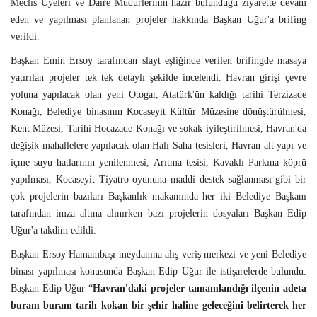
Meclis Üyeleri ve Daire Müdürlerinin hazır bulunduğu ziyarette devam
eden ve yapılması planlanan projeler hakkında Başkan Uğur'a brifing
verildi.
Başkan Emin Ersoy tarafından slayt eşliğinde verilen brifingde masaya
yatırılan projeler tek tek detaylı şekilde incelendi. Havran girişi çevre
yoluna yapılacak olan yeni Otogar, Atatürk'ün kaldığı tarihi Terzizade
Konağı, Belediye binasının Kocaseyit Kültür Müzesine dönüştürülmesi,
Kent Müzesi, Tarihi Hocazade Konağı ve sokak iyileştirilmesi, Havran'da
değişik mahallelere yapılacak olan Halı Saha tesisleri, Havran alt yapı ve
içme suyu hatlarının yenilenmesi, Arıtma tesisi, Kavaklı Parkına köprü
yapılması, Kocaseyit Tiyatro oyununa maddi destek sağlanması gibi bir
çok projelerin bazıları Başkanlık makamında her iki Belediye Başkanı
tarafından imza altına alınırken bazı projelerin dosyaları Başkan Edip
Uğur'a takdim edildi.
Başkan Ersoy Hamambaşı meydanına alış veriş merkezi ve yeni Belediye
binası yapılması konusunda Başkan Edip Uğur ile istişarelerde bulundu.
Başkan Edip Uğur “
Havran'daki projeler tamamlandığı ilçenin adeta
buram buram tarih kokan bir şehir haline geleceğini belirterek her