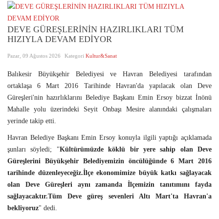
DEVE GÜREŞLERİNİN HAZIRLIKLARI TÜM
HIZIYLA DEVAM EDİYOR
Pazar, 09 Ağustos 2026
Kategori
Kultur&Sanat
Balıkesir Büyükşehir Belediyesi ve Havran Belediyesi tarafından
ortaklaşa 6 Mart 2016 Tarihinde Havran'da yapılacak olan Deve
Güreşleri'nin hazırlıklarını Belediye Başkanı Emin Ersoy bizzat İnönü
Mahalle yolu üzerindeki Seyit Onbaşı Mesire alanındaki çalışmaları
yerinde takip etti.
Havran Belediye Başkanı Emin Ersoy konuyla ilgili yaptığı açıklamada
şunları söyledi; "
Kültürümüzde köklü bir yere sahip olan Deve
Güreşlerini Büyükşehir Belediyemizin öncülüğünde 6 Mart 2016
tarihinde düzenleyeceğiz.İlçe ekonomimize büyük katkı sağlayacak
olan Deve Güreşleri aynı zamanda İlçemizin tanıtımını fayda
sağlayacaktır.Tüm Deve güreş sevenleri Altı Mart'ta Havran'a
bekliyoruz
" dedi.