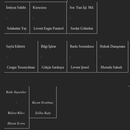
İmtiyaz Sahibi
Kurucusu
Sor. Yazı İşl. Md.
:
:
:
Selahattin Yay
Levent Engin Pamirol
Serdar Göktekin
Sayfa Editörü
Bilgi İşlem
Baskı Sorumlusu
Hukuk Danışmanı
:
:
:
:
Cengiz Tosunyılmaz
Gülçin Sarıkaya
Levent Şenol
Mustafa Sakızlı
Katkı Yapanlar
:
Kazım Yorulmaz
Bülent Bilici
Zeliha Kafa
Hüsnü Evren