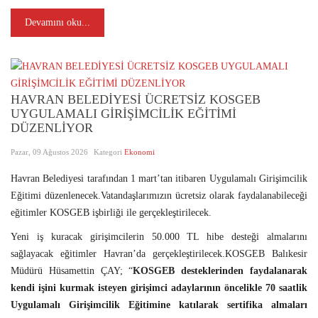
Devamını oku...
HAVRAN BELEDİYESİ ÜCRETSİZ KOSGEB
UYGULAMALI GİRİŞİMCİLİK EĞİTİMİ
DÜZENLİYOR
Pazar, 09 Ağustos 2026
Kategori
Ekonomi
Havran Belediyesi tarafından 1 mart’tan itibaren Uygulamalı Girişimcilik
Eğitimi düzenlenecek.Vatandaşlarımızın ücretsiz olarak faydalanabileceği
eğitimler KOSGEB işbirliği ile gerçekleştirilecek.
Yeni iş kuracak girişimcilerin 50.000 TL hibe desteği almalarını
sağlayacak eğitimler Havran’da gerçekleştirilecek.KOSGEB Balıkesir
Müdürü Hüsamettin ÇAY; “
KOSGEB desteklerinden faydalanarak
kendi işini kurmak isteyen girişimci adaylarının öncelikle 70 saatlik
Uygulamalı Girişimcilik Eğitimine katılarak sertifika almaları