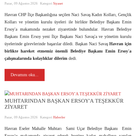
Pazar, 09 Ağustos 2026
Kategori
Siyaset
Havran CHP İlçe Başkanlığına seçilen Naci Savaş Kadın Kolları, Gençlik
Kolları ve yönetim kurulu üyeleri ile birlikte Belediye Başkanı Emin
Ersoy'a makamında nezaket ziyaretinde bulundular. Havran Belediye
Başkanı Emin Ersoy yeni İlçe Başkanı Naci Savaş'a ve yönetim kurulu
üyelerinde görevlerinde başarılar diledi. Başkan Naci Savaş
Havran için
birlikte hareket etmemiz önemli Belediye Başkanı Emin Ersoy'a
çalışmalarında kolaylıklar dilerim
dedi.
Devamını oku...
MUHTARINDAN BAŞKAN ERSOY'A TEŞEKKÜR
ZİYARET
Pazar, 09 Ağustos 2026
Kategori
Haberler
Havran Eseler Mahalle Muhtarı Sami Uçar Belediye Başkanı Emin
Ersoy'u makamında ziyaret ederek bugüne kadar mahalleye yapılan