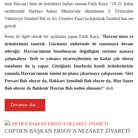
hem Havran'ı hem de ürettikleri balları tanıtan Fatih Kaya ‘’19-21 Şubat
tarihlerinde Harbiye Askeri Müzesi'nde düzenlenen 3. Üreticiden
Tüketiciye İstanbul Bal ve Arı Ürünleri Fuarı'na katılarak İstanbul'dan ses
getirdi.
Konu ile ilgili olarak bir açıklama yapan Fatih Kaya; "
Havran'ımızı ve
ürünlerimizi tanıttık. Gücümüz nisbetinde de tanıtmaya devam
edeceğiz. Havran'ımızın bozulmayan doğallığını turizme açmaya
çalışmalıyız. Yerli ve yabancı ziyaretçilerimiz ne kadar çok olursa
esnafımız da iş yapar. Gittiğimiz fuarlarda kendi ürünlerimizin
yanında Havran'ımızın ismini ön plana çıkarmaya çalışıyorum. Siirt
Pervari Balı oluyor da, Hakkari Şemdinli Balı oluyor da, Rize Anzer
Balı oluyor da Balıkesir Havran Balı neden olmasın?
“ dedi.
Devamını oku...
CHP'DEN BAŞKAN ERSOY'A NEZAKET ZİYARETİ