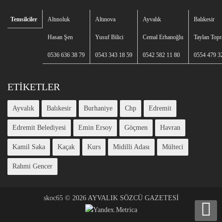
Temsilciler
Altınoluk
Altınova
Ayvalık
Balıkesir
Hasan Şen
Yusuf Bilici
Cemal Erhanoğlu
Taylan Topr
0536 636 38 79
0543 343 18 59
0542 582 11 80
0554 479 3
ETIKETLER
Ayvalık
Balıkesir
Burhaniye
Chp
Edremit
Edremit Belediyesi
Emin Ersoy
Göçmen
Havran
Kamil Saka
Kaçak
Kurs
Midilli Adası
Mülteci
Rahmi Gencer
skoc65
©
2026 AYVALIK SÖZCÜ GAZETESİ