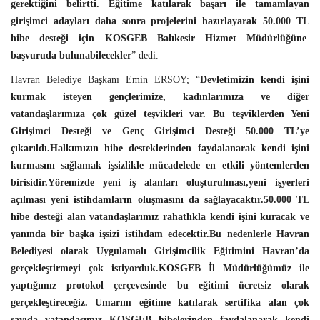
gerektiğini belirtti. Eğitime katılarak başarı ile tamamlayan
girişimci adayları daha sonra projelerini hazırlayarak 50.000 TL
hibe desteği için KOSGEB Balıkesir Hizmet Müdürlüğüne
başvuruda bulunabilecekler
” dedi.
Havran Belediye Başkanı Emin ERSOY; “
Devletimizin kendi işini
kurmak isteyen gençlerimize, kadınlarımıza ve diğer
vatandaşlarımıza çok güzel teşvikleri var. Bu teşviklerden Yeni
Girişimci Desteği ve Genç Girişimci Desteği 50.000 TL’ye
çıkarıldı.Halkımızın hibe desteklerinden faydalanarak kendi işini
kurmasını sağlamak işsizlikle mücadelede en etkili yöntemlerden
birisidir.Yöremizde yeni iş alanları oluşturulması,yeni işyerleri
açılması yeni istihdamların oluşmasını da sağlayacaktır.50.000 TL
hibe desteği alan vatandaşlarımız rahatlıkla kendi işini kuracak ve
yanında bir başka işsizi istihdam edecektir.Bu nedenlerle Havran
Belediyesi olarak Uygulamalı Girişimcilik Eğitimini Havran’da
gerçekleştirmeyi çok istiyorduk.KOSGEB İl Müdürlüğümüz ile
yaptığımız protokol çerçevesinde bu eğitimi ücretsiz olarak
gerçekleştireceğiz. Umarım eğitime katılarak sertifika alan çok
sayıda vatandaşımız KOSGEB hibelerinden faydalanarak kendi