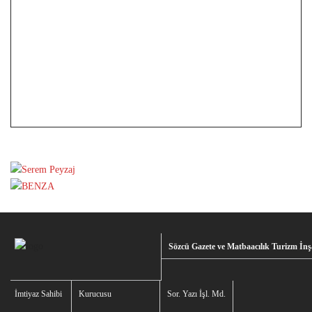
Sözcü Gazete ve Matbaacılık Turizm İnşa
İmtiyaz Sahibi
Kurucusu
Sor. Yazı İşl. Md.