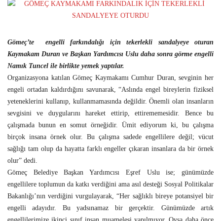
Gömeç’te engelli farkındalığı için tekerlekli sandalyeye oturan
Kaymakam Duran ve Başkan Yardımcısı Uslu daha sonra görme engelli
Namık Tuncel ile birlikte yemek yaptılar.
Organizasyona katılan Gömeç Kaymakamı Cumhur Duran, sevginin her
engeli ortadan kaldırdığını savunarak, “Aslında engel bireylerin fiziksel
yeteneklerini kullanıp, kullanmamasında değildir. Önemli olan insanların
sevgisini ve duygularını hareket ettirip, ettirememesidir. Bence bu
çalışmada bunun en somut örneğidir. Ümit ediyorum ki, bu çalışma
birçok insana örnek olur. Bu çalışma sadede engellilere değil; vücut
sağlığı tam olup da hayatta farklı engeller çıkaran insanlara da bir örnek
olur” dedi.
Gömeç Belediye Başkan Yardımcısı Eşref Uslu ise; günümüzde
engellilere toplumun da katkı verdiğini ama asıl desteği Sosyal Politikalar
Bakanlığı’nın verdiğini vurgulayarak, “Her sağlıklı bireye potansiyel bir
engelli adayıdır. Bu yadsınamaz bir gerçektir. Günümüzde artık
engellilerimize ikinci sınıf insan muamelesi yapılmıyor. Oysa daha önce