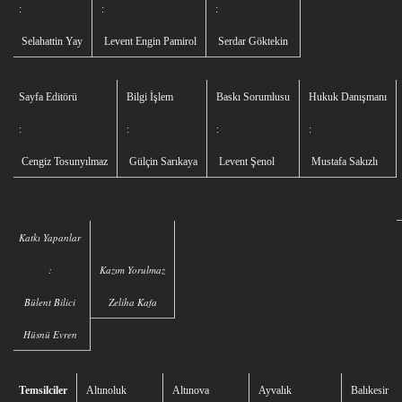
:
:
:
Selahattin Yay
Levent Engin Pamirol
Serdar Göktekin
Sayfa Editörü
Bilgi İşlem
Baskı Sorumlusu
Hukuk Danışmanı
:
:
:
:
Cengiz Tosunyılmaz
Gülçin Sarıkaya
Levent Şenol
Mustafa Sakızlı
Katkı Yapanlar
:
Kazım Yorulmaz
Bülent Bilici
Zeliha Kafa
Hüsnü Evren
Temsilciler
Altınoluk
Altınova
Ayvalık
Balıkesir