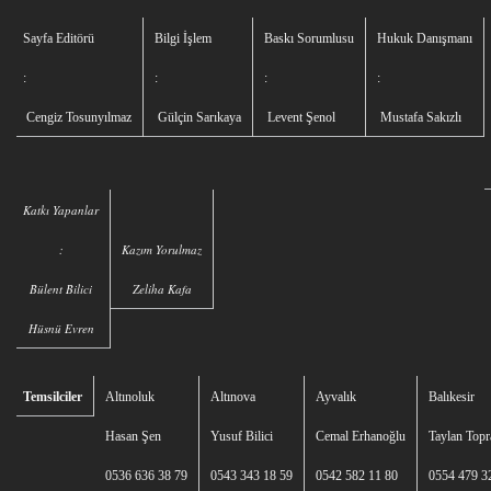
Sayfa Editörü
Bilgi İşlem
Baskı Sorumlusu
Hukuk Danışmanı
:
:
:
:
Cengiz Tosunyılmaz
Gülçin Sarıkaya
Levent Şenol
Mustafa Sakızlı
Katkı Yapanlar
:
Kazım Yorulmaz
Bülent Bilici
Zeliha Kafa
Hüsnü Evren
Temsilciler
Altınoluk
Altınova
Ayvalık
Balıkesir
Hasan Şen
Yusuf Bilici
Cemal Erhanoğlu
Taylan Topr
0536 636 38 79
0543 343 18 59
0542 582 11 80
0554 479 3