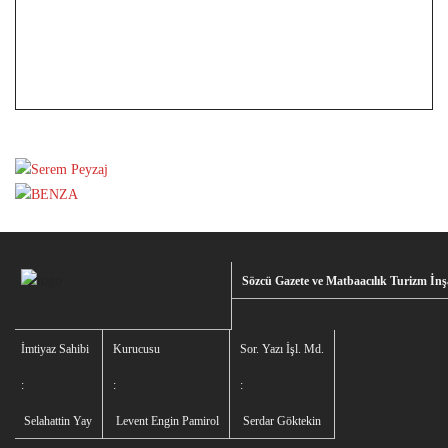
Sözcü Gazete ve Matbaacılık Turizm İnşa
İmtiyaz Sahibi
Kurucusu
Sor. Yazı İşl. Md.
:
:
:
Selahattin Yay
Levent Engin Pamirol
Serdar Göktekin