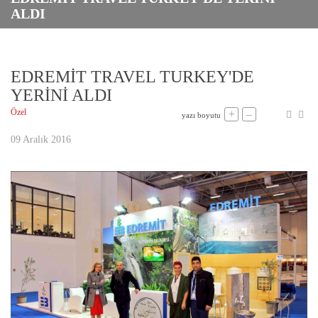
ALDI
EDREMİT TRAVEL TURKEY'DE
YERİNİ ALDI
Özel
+
–
yazı boyutu
09 Aralık 2016