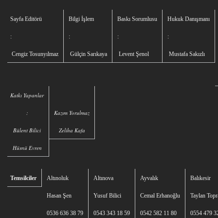
Sayfa Editörü
Bilgi İşlem
Baskı Sorumlusu
Hukuk Danışmanı
:
:
:
:
Cengiz Tosunyılmaz
Gülçin Sarıkaya
Levent Şenol
Mustafa Sakızlı
Katkı Yapanlar
:
Kazım Yorulmaz
Bülent Bilici
Zeliha Kafa
Hüsnü Evren
Temsilciler
Altınoluk
Altınova
Ayvalık
Balıkesir
Hasan Şen
Yusuf Bilici
Cemal Erhanoğlu
Taylan Topr
0536 636 38 79
0543 343 18 59
0542 582 11 80
0554 479 3